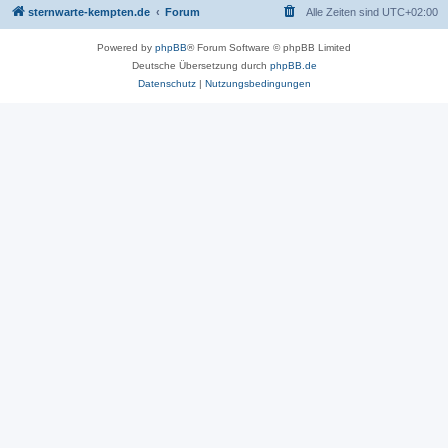
sternwarte-kempten.de
Forum
Alle Zeiten sind
UTC+02:00
Powered by
phpBB
® Forum Software © phpBB Limited
Deutsche Übersetzung durch
phpBB.de
Datenschutz
|
Nutzungsbedingungen