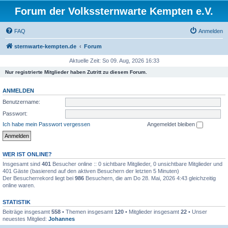
Forum der Volkssternwarte Kempten e.V.
FAQ
Anmelden
sternwarte-kempten.de
Forum
Aktuelle Zeit: So 09. Aug, 2026 16:33
Nur registrierte Mitglieder haben Zutritt zu diesem Forum.
ANMELDEN
Benutzername:
Passwort:
Ich habe mein Passwort vergessen
Angemeldet bleiben
WER IST ONLINE?
Insgesamt sind
401
Besucher online :: 0 sichtbare Mitglieder, 0 unsichtbare Mitglieder und
401 Gäste (basierend auf den aktiven Besuchern der letzten 5 Minuten)
Der Besucherrekord liegt bei
986
Besuchern, die am Do 28. Mai, 2026 4:43 gleichzeitig
online waren.
STATISTIK
Beiträge insgesamt
558
• Themen insgesamt
120
• Mitglieder insgesamt
22
• Unser
neuestes Mitglied:
Johannes