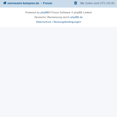
sternwarte-kempten.de
Forum
Alle Zeiten sind
UTC+02:00
Powered by
phpBB
® Forum Software © phpBB Limited
Deutsche Übersetzung durch
phpBB.de
Datenschutz
|
Nutzungsbedingungen