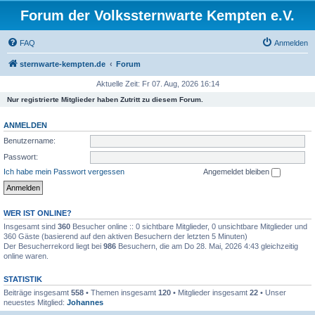
Forum der Volkssternwarte Kempten e.V.
FAQ
Anmelden
sternwarte-kempten.de
Forum
Aktuelle Zeit: Fr 07. Aug, 2026 16:14
Nur registrierte Mitglieder haben Zutritt zu diesem Forum.
ANMELDEN
Benutzername:
Passwort:
Ich habe mein Passwort vergessen
Angemeldet bleiben
WER IST ONLINE?
Insgesamt sind
360
Besucher online :: 0 sichtbare Mitglieder, 0 unsichtbare Mitglieder und
360 Gäste (basierend auf den aktiven Besuchern der letzten 5 Minuten)
Der Besucherrekord liegt bei
986
Besuchern, die am Do 28. Mai, 2026 4:43 gleichzeitig
online waren.
STATISTIK
Beiträge insgesamt
558
• Themen insgesamt
120
• Mitglieder insgesamt
22
• Unser
neuestes Mitglied:
Johannes