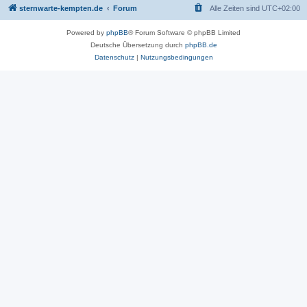
sternwarte-kempten.de
Forum
Alle Zeiten sind
UTC+02:00
Powered by
phpBB
® Forum Software © phpBB Limited
Deutsche Übersetzung durch
phpBB.de
Datenschutz
|
Nutzungsbedingungen