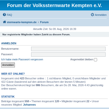
Forum der Volkssternwarte Kempten e.V.
FAQ
Anmelden
sternwarte-kempten.de
Forum
Aktuelle Zeit: So 09. Aug, 2026 16:39
Nur registrierte Mitglieder haben Zutritt zu diesem Forum.
ANMELDEN
Benutzername:
Passwort:
Ich habe mein Passwort vergessen
Angemeldet bleiben
WER IST ONLINE?
Insgesamt sind
423
Besucher online :: 1 sichtbares Mitglied, 0 unsichtbare Mitglieder und
422 Gäste (basierend auf den aktiven Besuchern der letzten 5 Minuten)
Der Besucherrekord liegt bei
986
Besuchern, die am Do 28. Mai, 2026 4:43 gleichzeitig
online waren.
STATISTIK
Beiträge insgesamt
558
• Themen insgesamt
120
• Mitglieder insgesamt
22
• Unser
neuestes Mitglied:
Johannes