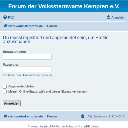
Forum der Volkssternwarte Kempten e.V.
FAQ
Anmelden
sternwarte-kempten.de
Forum
Du musst registriert und angemeldet sein, um Profile
anzuschauen.
Benutzername:
Passwort:
Ich habe mein Passwort vergessen
Angemeldet bleiben
Meinen Online-Status während dieser Sitzung verbergen
sternwarte-kempten.de
Forum
Alle Zeiten sind
UTC+02:00
Powered by
phpBB
® Forum Software © phpBB Limited