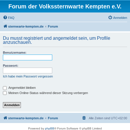
Forum der Volkssternwarte Kempten e.V.
FAQ
Anmelden
sternwarte-kempten.de
Forum
Du musst registriert und angemeldet sein, um Profile
anzuschauen.
Benutzername:
Passwort:
Ich habe mein Passwort vergessen
Angemeldet bleiben
Meinen Online-Status während dieser Sitzung verbergen
sternwarte-kempten.de
Forum
Alle Zeiten sind
UTC+02:00
Powered by
phpBB
® Forum Software © phpBB Limited