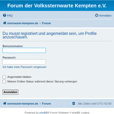
Forum der Volkssternwarte Kempten e.V.
FAQ
Anmelden
sternwarte-kempten.de
Forum
Du musst registriert und angemeldet sein, um Profile
anzuschauen.
Benutzername:
Passwort:
Ich habe mein Passwort vergessen
Angemeldet bleiben
Meinen Online-Status während dieser Sitzung verbergen
sternwarte-kempten.de
Forum
Alle Zeiten sind
UTC+02:00
Powered by
phpBB
® Forum Software © phpBB Limited