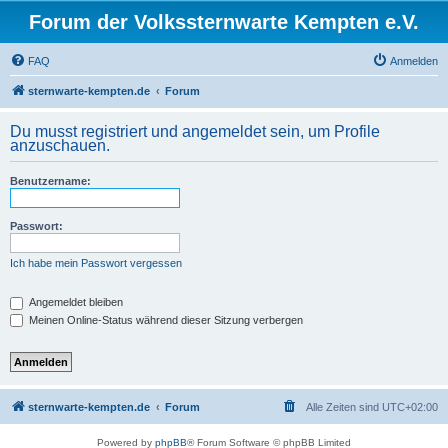
Forum der Volkssternwarte Kempten e.V.
FAQ
Anmelden
sternwarte-kempten.de
Forum
Du musst registriert und angemeldet sein, um Profile
anzuschauen.
Benutzername:
Passwort:
Ich habe mein Passwort vergessen
Angemeldet bleiben
Meinen Online-Status während dieser Sitzung verbergen
sternwarte-kempten.de
Forum
Alle Zeiten sind
UTC+02:00
Powered by
phpBB
® Forum Software © phpBB Limited