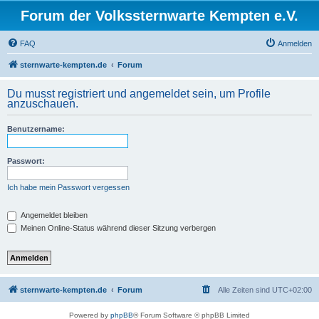
Forum der Volkssternwarte Kempten e.V.
FAQ
Anmelden
sternwarte-kempten.de
Forum
Du musst registriert und angemeldet sein, um Profile
anzuschauen.
Benutzername:
Passwort:
Ich habe mein Passwort vergessen
Angemeldet bleiben
Meinen Online-Status während dieser Sitzung verbergen
sternwarte-kempten.de
Forum
Alle Zeiten sind
UTC+02:00
Powered by
phpBB
® Forum Software © phpBB Limited