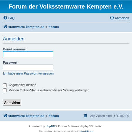
Forum der Volkssternwarte Kempten e.V.
FAQ
Anmelden
sternwarte-kempten.de
Forum
Anmelden
Benutzername:
Passwort:
Ich habe mein Passwort vergessen
Angemeldet bleiben
Meinen Online-Status während dieser Sitzung verbergen
sternwarte-kempten.de
Forum
Alle Zeiten sind
UTC+02:00
Powered by
phpBB
® Forum Software © phpBB Limited
Deutsche Übersetzung durch
phpBB.de