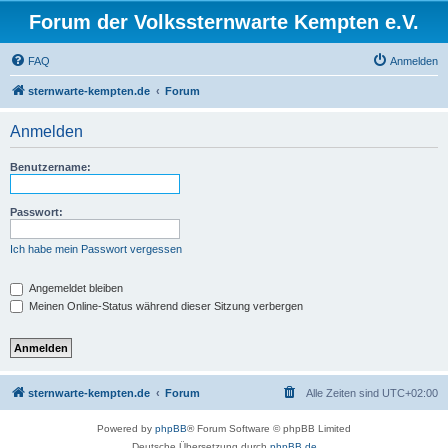
Forum der Volkssternwarte Kempten e.V.
FAQ
Anmelden
sternwarte-kempten.de
Forum
Anmelden
Benutzername:
Passwort:
Ich habe mein Passwort vergessen
Angemeldet bleiben
Meinen Online-Status während dieser Sitzung verbergen
sternwarte-kempten.de
Forum
Alle Zeiten sind
UTC+02:00
Powered by
phpBB
® Forum Software © phpBB Limited
Deutsche Übersetzung durch
phpBB.de