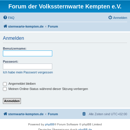
Forum der Volkssternwarte Kempten e.V.
FAQ
Anmelden
sternwarte-kempten.de
Forum
Anmelden
Benutzername:
Passwort:
Ich habe mein Passwort vergessen
Angemeldet bleiben
Meinen Online-Status während dieser Sitzung verbergen
sternwarte-kempten.de
Forum
Alle Zeiten sind
UTC+02:00
Powered by
phpBB
® Forum Software © phpBB Limited
Deutsche Übersetzung durch
phpBB.de