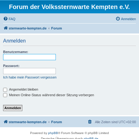
Forum der Volkssternwarte Kempten e.V.
FAQ
Anmelden
sternwarte-kempten.de
Forum
Anmelden
Benutzername:
Passwort:
Ich habe mein Passwort vergessen
Angemeldet bleiben
Meinen Online-Status während dieser Sitzung verbergen
sternwarte-kempten.de
Forum
Alle Zeiten sind
UTC+02:00
Powered by
phpBB
® Forum Software © phpBB Limited
Deutsche Übersetzung durch
phpBB.de