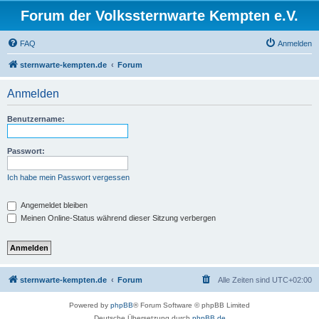
Forum der Volkssternwarte Kempten e.V.
FAQ
Anmelden
sternwarte-kempten.de
Forum
Anmelden
Benutzername:
Passwort:
Ich habe mein Passwort vergessen
Angemeldet bleiben
Meinen Online-Status während dieser Sitzung verbergen
sternwarte-kempten.de
Forum
Alle Zeiten sind
UTC+02:00
Powered by
phpBB
® Forum Software © phpBB Limited
Deutsche Übersetzung durch
phpBB.de