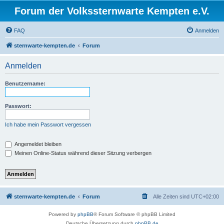
Forum der Volkssternwarte Kempten e.V.
FAQ
Anmelden
sternwarte-kempten.de
Forum
Anmelden
Benutzername:
Passwort:
Ich habe mein Passwort vergessen
Angemeldet bleiben
Meinen Online-Status während dieser Sitzung verbergen
sternwarte-kempten.de
Forum
Alle Zeiten sind
UTC+02:00
Powered by
phpBB
® Forum Software © phpBB Limited
Deutsche Übersetzung durch
phpBB.de