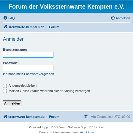
Forum der Volkssternwarte Kempten e.V.
FAQ
Anmelden
sternwarte-kempten.de
Forum
Anmelden
Benutzername:
Passwort:
Ich habe mein Passwort vergessen
Angemeldet bleiben
Meinen Online-Status während dieser Sitzung verbergen
sternwarte-kempten.de
Forum
Alle Zeiten sind
UTC+02:00
Powered by
phpBB
® Forum Software © phpBB Limited
Deutsche Übersetzung durch
phpBB.de