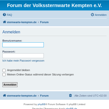
Forum der Volkssternwarte Kempten e.V.
FAQ
Anmelden
sternwarte-kempten.de
Forum
Anmelden
Benutzername:
Passwort:
Ich habe mein Passwort vergessen
Angemeldet bleiben
Meinen Online-Status während dieser Sitzung verbergen
sternwarte-kempten.de
Forum
Alle Zeiten sind
UTC+02:00
Powered by
phpBB
® Forum Software © phpBB Limited
Deutsche Übersetzung durch
phpBB.de