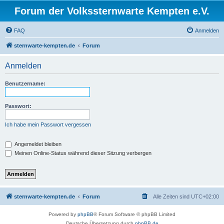
Forum der Volkssternwarte Kempten e.V.
FAQ
Anmelden
sternwarte-kempten.de
Forum
Anmelden
Benutzername:
Passwort:
Ich habe mein Passwort vergessen
Angemeldet bleiben
Meinen Online-Status während dieser Sitzung verbergen
sternwarte-kempten.de
Forum
Alle Zeiten sind
UTC+02:00
Powered by
phpBB
® Forum Software © phpBB Limited
Deutsche Übersetzung durch
phpBB.de