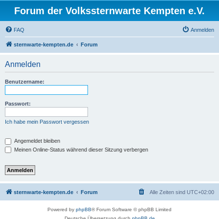
Forum der Volkssternwarte Kempten e.V.
FAQ
Anmelden
sternwarte-kempten.de
Forum
Anmelden
Benutzername:
Passwort:
Ich habe mein Passwort vergessen
Angemeldet bleiben
Meinen Online-Status während dieser Sitzung verbergen
sternwarte-kempten.de
Forum
Alle Zeiten sind
UTC+02:00
Powered by
phpBB
® Forum Software © phpBB Limited
Deutsche Übersetzung durch
phpBB.de