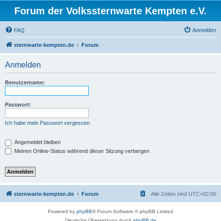
Forum der Volkssternwarte Kempten e.V.
FAQ
Anmelden
sternwarte-kempten.de
Forum
Anmelden
Benutzername:
Passwort:
Ich habe mein Passwort vergessen
Angemeldet bleiben
Meinen Online-Status während dieser Sitzung verbergen
sternwarte-kempten.de
Forum
Alle Zeiten sind
UTC+02:00
Powered by
phpBB
® Forum Software © phpBB Limited
Deutsche Übersetzung durch
phpBB.de