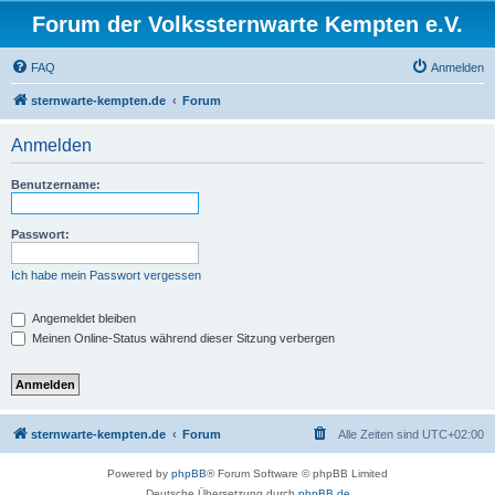
Forum der Volkssternwarte Kempten e.V.
FAQ
Anmelden
sternwarte-kempten.de
Forum
Anmelden
Benutzername:
Passwort:
Ich habe mein Passwort vergessen
Angemeldet bleiben
Meinen Online-Status während dieser Sitzung verbergen
sternwarte-kempten.de
Forum
Alle Zeiten sind
UTC+02:00
Powered by
phpBB
® Forum Software © phpBB Limited
Deutsche Übersetzung durch
phpBB.de