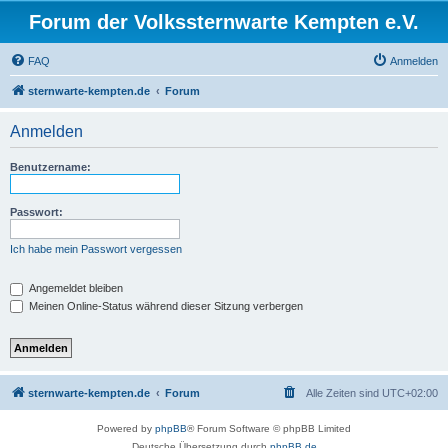
Forum der Volkssternwarte Kempten e.V.
FAQ
Anmelden
sternwarte-kempten.de
Forum
Anmelden
Benutzername:
Passwort:
Ich habe mein Passwort vergessen
Angemeldet bleiben
Meinen Online-Status während dieser Sitzung verbergen
sternwarte-kempten.de
Forum
Alle Zeiten sind
UTC+02:00
Powered by
phpBB
® Forum Software © phpBB Limited
Deutsche Übersetzung durch
phpBB.de