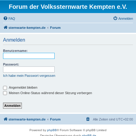
Forum der Volkssternwarte Kempten e.V.
FAQ
Anmelden
sternwarte-kempten.de
Forum
Anmelden
Benutzername:
Passwort:
Ich habe mein Passwort vergessen
Angemeldet bleiben
Meinen Online-Status während dieser Sitzung verbergen
sternwarte-kempten.de
Forum
Alle Zeiten sind
UTC+02:00
Powered by
phpBB
® Forum Software © phpBB Limited
Deutsche Übersetzung durch
phpBB.de