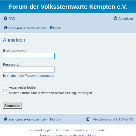
Forum der Volkssternwarte Kempten e.V.
FAQ
Anmelden
sternwarte-kempten.de
Forum
Anmelden
Benutzername:
Passwort:
Ich habe mein Passwort vergessen
Angemeldet bleiben
Meinen Online-Status während dieser Sitzung verbergen
sternwarte-kempten.de
Forum
Alle Zeiten sind
UTC+02:00
Powered by
phpBB
® Forum Software © phpBB Limited
Deutsche Übersetzung durch
phpBB.de