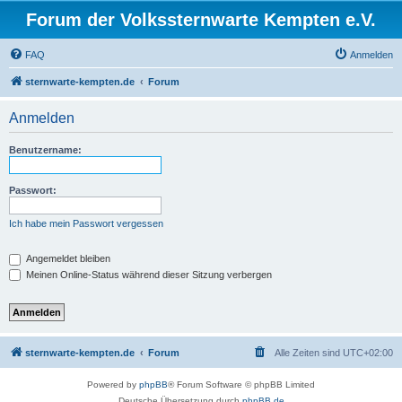
Forum der Volkssternwarte Kempten e.V.
FAQ
Anmelden
sternwarte-kempten.de
Forum
Anmelden
Benutzername:
Passwort:
Ich habe mein Passwort vergessen
Angemeldet bleiben
Meinen Online-Status während dieser Sitzung verbergen
sternwarte-kempten.de
Forum
Alle Zeiten sind
UTC+02:00
Powered by
phpBB
® Forum Software © phpBB Limited
Deutsche Übersetzung durch
phpBB.de