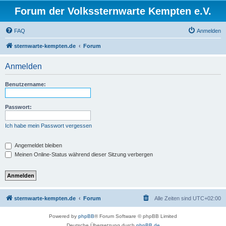
Forum der Volkssternwarte Kempten e.V.
FAQ
Anmelden
sternwarte-kempten.de
Forum
Anmelden
Benutzername:
Passwort:
Ich habe mein Passwort vergessen
Angemeldet bleiben
Meinen Online-Status während dieser Sitzung verbergen
sternwarte-kempten.de
Forum
Alle Zeiten sind
UTC+02:00
Powered by
phpBB
® Forum Software © phpBB Limited
Deutsche Übersetzung durch
phpBB.de