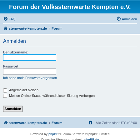
Forum der Volkssternwarte Kempten e.V.
FAQ
Anmelden
sternwarte-kempten.de
Forum
Anmelden
Benutzername:
Passwort:
Ich habe mein Passwort vergessen
Angemeldet bleiben
Meinen Online-Status während dieser Sitzung verbergen
sternwarte-kempten.de
Forum
Alle Zeiten sind
UTC+02:00
Powered by
phpBB
® Forum Software © phpBB Limited
Deutsche Übersetzung durch
phpBB.de