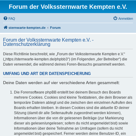
Forum der Volkssternwarte Kempten e.V.
FAQ
Anmelden
sternwarte-kempten.de
Forum
Forum der Volkssternwarte Kempten e.V. -
Datenschutzerklärung
Diese Richtlinie beschreibt, wie „Forum der Volkssternwarte Kempten e.V.“
(„https://sternwarte-kempten.de/phpbb3“) (im Folgenden „der Betreiber“) die
Daten verwendet, die während deines Foren-Besuchs gesammelt werden.
UMFANG UND ART DER DATENSPEICHERUNG
Deine Daten werden auf vier verschiedene Arten gesammelt:
Die Forensoftware phpBB erstellt bei deinem Besuch des Boards
mehrere Cookies. Cookies sind kleine Textdateien, die dein Browser als
temporäre Dateien ablegt und die zwischen den einzelnen Aufrufen des
Boards erhalten bleiben. In diesen Cookies sind die aktuelle ID deiner
Sitzung (damit dir alle Seitenaufrufe zugeordnet werden können),
Informationen über die von dir gelesenen Beiträge (zur Markierung
dieser als gelesen/ungelesen; sofern du nicht angemeldet bist) sowie
Informationen über deine Teilnahme an Umfragen (sofern du nicht
angemeldet bist) gespeichert. Ferner werden deine Benutzer-ID, ein