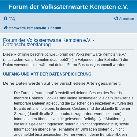
Forum der Volkssternwarte Kempten e.V.
FAQ
Anmelden
sternwarte-kempten.de
Forum
Forum der Volkssternwarte Kempten e.V. -
Datenschutzerklärung
Diese Richtlinie beschreibt, wie „Forum der Volkssternwarte Kempten e.V.“
(„https://sternwarte-kempten.de/phpbb3“) (im Folgenden „der Betreiber“) die
Daten verwendet, die während deines Foren-Besuchs gesammelt werden.
UMFANG UND ART DER DATENSPEICHERUNG
Deine Daten werden auf vier verschiedene Arten gesammelt:
Die Forensoftware phpBB erstellt bei deinem Besuch des Boards
mehrere Cookies. Cookies sind kleine Textdateien, die dein Browser als
temporäre Dateien ablegt und die zwischen den einzelnen Aufrufen des
Boards erhalten bleiben. In diesen Cookies sind die aktuelle ID deiner
Sitzung (damit dir alle Seitenaufrufe zugeordnet werden können),
Informationen über die von dir gelesenen Beiträge (zur Markierung
dieser als gelesen/ungelesen; sofern du nicht angemeldet bist) sowie
Informationen über deine Teilnahme an Umfragen (sofern du nicht
angemeldet bist) gespeichert. Ferner werden deine Benutzer-ID, ein