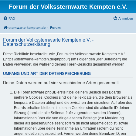
Forum der Volkssternwarte Kempten e.V.
FAQ
Anmelden
sternwarte-kempten.de
Forum
Forum der Volkssternwarte Kempten e.V. -
Datenschutzerklärung
Diese Richtlinie beschreibt, wie „Forum der Volkssternwarte Kempten e.V.“
(„https://sternwarte-kempten.de/phpbb3“) (im Folgenden „der Betreiber“) die
Daten verwendet, die während deines Foren-Besuchs gesammelt werden.
UMFANG UND ART DER DATENSPEICHERUNG
Deine Daten werden auf vier verschiedene Arten gesammelt:
Die Forensoftware phpBB erstellt bei deinem Besuch des Boards
mehrere Cookies. Cookies sind kleine Textdateien, die dein Browser als
temporäre Dateien ablegt und die zwischen den einzelnen Aufrufen des
Boards erhalten bleiben. In diesen Cookies sind die aktuelle ID deiner
Sitzung (damit dir alle Seitenaufrufe zugeordnet werden können),
Informationen über die von dir gelesenen Beiträge (zur Markierung
dieser als gelesen/ungelesen; sofern du nicht angemeldet bist) sowie
Informationen über deine Teilnahme an Umfragen (sofern du nicht
angemeldet bist) gespeichert. Ferner werden deine Benutzer-ID, ein