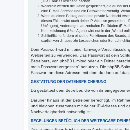
„Alle Cookies löschen“ löschen.
Weiterhin werden die Daten gespeichert, die du bei der 
eine E-Mail-Adresse und ein Passwort notwendig. Wenn du
Wenn du einen Beitrag oder eine private Nachricht erste
diesen Fällen wird auch deine IP-Adresse gespeichert. 
Umfragen), Änderungen an zentralen Profildaten (E-Mai
Kennzeichnung (User Agent) wird nur in der „Wer ist onl
Schließlich erfordern einzelne Funktionen des Boards,
explizit von dir gesetzte Lesezeichen oder Benachrichti
Dein Passwort wird mit einer Einwege-Verschlüsselung 
Webseiten zu verwenden. Das Passwort ist dein Schlü
Betreibers, von phpBB Limited oder ein Dritter berec
mein Passwort vergessen“ benutzen. Die phpBB-Softw
Passwort an diese Adresse, mit dem du dann auf das 
GESTATTUNG DER DATENSPEICHERUNG
Du gestattest dem Betreiber, die von dir eingegeben
Darüber hinaus ist der Betreiber berechtigt, im Rahm
und Aktionen zusammen mit deiner IP-Adresse und de
Nachverfolgbarkeit notwendig ist.
REGELUNGEN BEZÜGLICH DER WEITERGABE DEINE
Zweck eines Boards ist es, einen Austausch mit andere