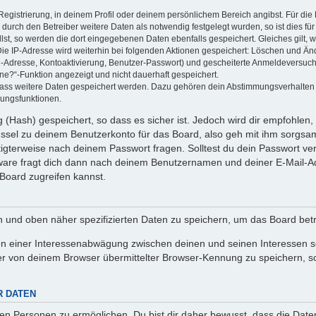
Registrierung, in deinem Profil oder deinem persönlichem Bereich angibst. Für di
rch den Betreiber weitere Daten als notwendig festgelegt wurden, so ist dies für 
llst, so werden die dort eingegebenen Daten ebenfalls gespeichert. Gleiches gilt, 
Die IP-Adresse wird weiterhin bei folgenden Aktionen gespeichert: Löschen und Än
l-Adresse, Kontoaktivierung, Benutzer-Passwort) und gescheiterte Anmeldeversuch
ine?“-Funktion angezeigt und nicht dauerhaft gespeichert.
 dass weitere Daten gespeichert werden. Dazu gehören dein Abstimmungsverhalten
gungsfunktionen.
(Hash) gespeichert, so dass es sicher ist. Jedoch wird dir empfohlen, 
ssel zu deinem Benutzerkonto für das Board, also geh mit ihm sorgsam
htigterweise nach deinem Passwort fragen. Solltest du dein Passwort v
are fragt dich dann nach deinem Benutzernamen und deiner E-Mail-Ad
Board zugreifen kannst.
en und oben näher spezifizierten Daten zu speichern, um das Board bet
en einer Interessenabwägung zwischen deinen und seinen Interessen sow
r von deinem Browser übermittelter Browser-Kennung zu speichern, so
R DATEN
n Personen zu ermöglichen. Du bist dir daher bewusst, dass die Daten d