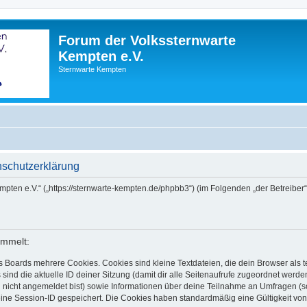
Forum der Volkssternwarte
Kempten e.V.
Sternwarte Kempten
nschutzerklärung
empten e.V.“ („https://sternwarte-kempten.de/phpbb3“) (im Folgenden „der Betreib
ammelt:
s Boards mehrere Cookies. Cookies sind kleine Textdateien, die dein Browser als
 sind die aktuelle ID deiner Sitzung (damit dir alle Seitenaufrufe zugeordnet werd
u nicht angemeldet bist) sowie Informationen über deine Teilnahme an Umfragen (s
eine Session-ID gespeichert. Die Cookies haben standardmäßig eine Gültigkeit von 