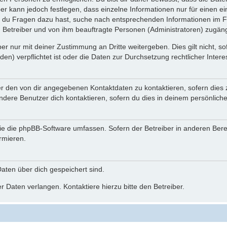
ber kann jedoch festlegen, dass einzelne Informationen nur für einen ei
n du Fragen dazu hast, suche nach entsprechenden Informationen im Fo
n Betreiber und von ihm beauftragte Personen (Administratoren) zugäng
r nur mit deiner Zustimmung an Dritte weitergeben. Dies gilt nicht, s
n) verpflichtet ist oder die Daten zur Durchsetzung rechtlicher Interes
er den von dir angegebenen Kontaktdaten zu kontaktieren, sofern dies 
andere Benutzer dich kontaktieren, sofern du dies in deinem persönliche
, die die phpBB-Software umfassen. Sofern der Betreiber in anderen Be
ormieren.
 Daten über dich gespeichert sind.
 Daten verlangen. Kontaktiere hierzu bitte den Betreiber.