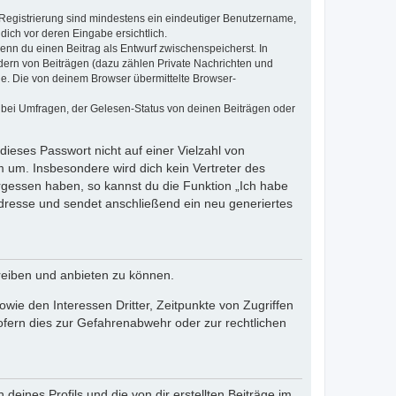
e Registrierung sind mindestens ein eindeutiger Benutzername,
dich vor deren Eingabe ersichtlich.
wenn du einen Beitrag als Entwurf zwischenspeicherst. In
dern von Beiträgen (dazu zählen Private Nachrichten und
e. Die von deinem Browser übermittelte Browser-
 bei Umfragen, der Gelesen-Status von deinen Beiträgen oder
dieses Passwort nicht auf einer Vielzahl von
 um. Insbesondere wird dich kein Vertreter des
ergessen haben, so kannst du die Funktion „Ich habe
resse und sendet anschließend ein neu generiertes
reiben und anbieten zu können.
ie den Interessen Dritter, Zeitpunkte von Zugriffen
fern dies zur Gefahrenabwehr oder zur rechtlichen
eines Profils und die von dir erstellten Beiträge im