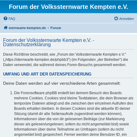
Forum der Volkssternwarte Kempten e.V.
FAQ
Anmelden
sternwarte-kempten.de
Forum
Forum der Volkssternwarte Kempten e.V. -
Datenschutzerklärung
Diese Richtlinie beschreibt, wie „Forum der Volkssternwarte Kempten e.V.“
(„https://sternwarte-kempten.de/phpbb3“) (im Folgenden „der Betreiber“) die
Daten verwendet, die während deines Foren-Besuchs gesammelt werden.
UMFANG UND ART DER DATENSPEICHERUNG
Deine Daten werden auf vier verschiedene Arten gesammelt:
Die Forensoftware phpBB erstellt bei deinem Besuch des Boards
mehrere Cookies. Cookies sind kleine Textdateien, die dein Browser als
temporäre Dateien ablegt und die zwischen den einzelnen Aufrufen des
Boards erhalten bleiben. In diesen Cookies sind die aktuelle ID deiner
Sitzung (damit dir alle Seitenaufrufe zugeordnet werden können),
Informationen über die von dir gelesenen Beiträge (zur Markierung
dieser als gelesen/ungelesen; sofern du nicht angemeldet bist) sowie
Informationen über deine Teilnahme an Umfragen (sofern du nicht
angemeldet bist) gespeichert. Ferner werden deine Benutzer-ID, ein