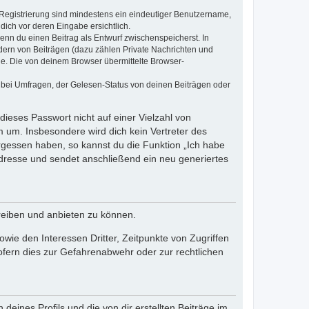
e Registrierung sind mindestens ein eindeutiger Benutzername,
dich vor deren Eingabe ersichtlich.
wenn du einen Beitrag als Entwurf zwischenspeicherst. In
dern von Beiträgen (dazu zählen Private Nachrichten und
e. Die von deinem Browser übermittelte Browser-
 bei Umfragen, der Gelesen-Status von deinen Beiträgen oder
dieses Passwort nicht auf einer Vielzahl von
 um. Insbesondere wird dich kein Vertreter des
ergessen haben, so kannst du die Funktion „Ich habe
resse und sendet anschließend ein neu generiertes
reiben und anbieten zu können.
ie den Interessen Dritter, Zeitpunkte von Zugriffen
fern dies zur Gefahrenabwehr oder zur rechtlichen
eines Profils und die von dir erstellten Beiträge im