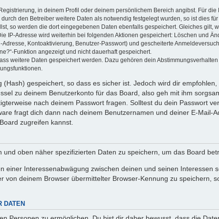
Registrierung, in deinem Profil oder deinem persönlichem Bereich angibst. Für di
rch den Betreiber weitere Daten als notwendig festgelegt wurden, so ist dies für 
llst, so werden die dort eingegebenen Daten ebenfalls gespeichert. Gleiches gilt, 
Die IP-Adresse wird weiterhin bei folgenden Aktionen gespeichert: Löschen und Än
l-Adresse, Kontoaktivierung, Benutzer-Passwort) und gescheiterte Anmeldeversuch
ine?“-Funktion angezeigt und nicht dauerhaft gespeichert.
 dass weitere Daten gespeichert werden. Dazu gehören dein Abstimmungsverhalten
gungsfunktionen.
(Hash) gespeichert, so dass es sicher ist. Jedoch wird dir empfohlen, 
ssel zu deinem Benutzerkonto für das Board, also geh mit ihm sorgsam
htigterweise nach deinem Passwort fragen. Solltest du dein Passwort v
are fragt dich dann nach deinem Benutzernamen und deiner E-Mail-Ad
Board zugreifen kannst.
en und oben näher spezifizierten Daten zu speichern, um das Board bet
en einer Interessenabwägung zwischen deinen und seinen Interessen sow
r von deinem Browser übermittelter Browser-Kennung zu speichern, so
R DATEN
n Personen zu ermöglichen. Du bist dir daher bewusst, dass die Daten d