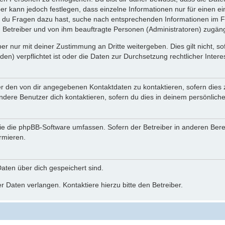
ber kann jedoch festlegen, dass einzelne Informationen nur für einen ei
n du Fragen dazu hast, suche nach entsprechenden Informationen im Fo
n Betreiber und von ihm beauftragte Personen (Administratoren) zugäng
r nur mit deiner Zustimmung an Dritte weitergeben. Dies gilt nicht, s
n) verpflichtet ist oder die Daten zur Durchsetzung rechtlicher Interes
er den von dir angegebenen Kontaktdaten zu kontaktieren, sofern dies 
andere Benutzer dich kontaktieren, sofern du dies in deinem persönliche
, die die phpBB-Software umfassen. Sofern der Betreiber in anderen Be
ormieren.
 Daten über dich gespeichert sind.
 Daten verlangen. Kontaktiere hierzu bitte den Betreiber.