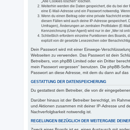
„Alle Cookies löschen“ löschen.
Weiterhin werden die Daten gespeichert, die du bei der 
eine E-Mail-Adresse und ein Passwort notwendig. Wenn du
Wenn du einen Beitrag oder eine private Nachricht erste
diesen Fällen wird auch deine IP-Adresse gespeichert. 
Umfragen), Änderungen an zentralen Profildaten (E-Mai
Kennzeichnung (User Agent) wird nur in der „Wer ist onl
Schließlich erfordern einzelne Funktionen des Boards,
explizit von dir gesetzte Lesezeichen oder Benachrichti
Dein Passwort wird mit einer Einwege-Verschlüsselung 
Webseiten zu verwenden. Das Passwort ist dein Schlü
Betreibers, von phpBB Limited oder ein Dritter berec
mein Passwort vergessen“ benutzen. Die phpBB-Softw
Passwort an diese Adresse, mit dem du dann auf das 
GESTATTUNG DER DATENSPEICHERUNG
Du gestattest dem Betreiber, die von dir eingegeben
Darüber hinaus ist der Betreiber berechtigt, im Rahm
und Aktionen zusammen mit deiner IP-Adresse und de
Nachverfolgbarkeit notwendig ist.
REGELUNGEN BEZÜGLICH DER WEITERGABE DEINE
Zweck eines Boards ist es, einen Austausch mit andere