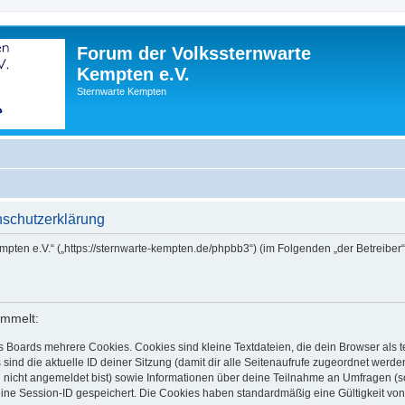
Forum der Volkssternwarte
Kempten e.V.
Sternwarte Kempten
nschutzerklärung
empten e.V.“ („https://sternwarte-kempten.de/phpbb3“) (im Folgenden „der Betreib
ammelt:
s Boards mehrere Cookies. Cookies sind kleine Textdateien, die dein Browser als
 sind die aktuelle ID deiner Sitzung (damit dir alle Seitenaufrufe zugeordnet werd
u nicht angemeldet bist) sowie Informationen über deine Teilnahme an Umfragen (s
eine Session-ID gespeichert. Die Cookies haben standardmäßig eine Gültigkeit von 