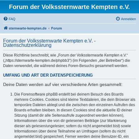
Forum der Volkssternwarte Kempten e.V.
FAQ
Anmelden
sternwarte-kempten.de
Forum
Forum der Volkssternwarte Kempten e.V. -
Datenschutzerklärung
Diese Richtlinie beschreibt, wie „Forum der Volkssternwarte Kempten e.V.“
(„https://sternwarte-kempten.de/phpbb3“) (im Folgenden „der Betreiber“) die
Daten verwendet, die während deines Foren-Besuchs gesammelt werden.
UMFANG UND ART DER DATENSPEICHERUNG
Deine Daten werden auf vier verschiedene Arten gesammelt:
Die Forensoftware phpBB erstellt bei deinem Besuch des Boards
mehrere Cookies. Cookies sind kleine Textdateien, die dein Browser als
temporäre Dateien ablegt und die zwischen den einzelnen Aufrufen des
Boards erhalten bleiben. In diesen Cookies sind die aktuelle ID deiner
Sitzung (damit dir alle Seitenaufrufe zugeordnet werden können),
Informationen über die von dir gelesenen Beiträge (zur Markierung
dieser als gelesen/ungelesen; sofern du nicht angemeldet bist) sowie
Informationen über deine Teilnahme an Umfragen (sofern du nicht
angemeldet bist) gespeichert. Ferner werden deine Benutzer-ID, ein