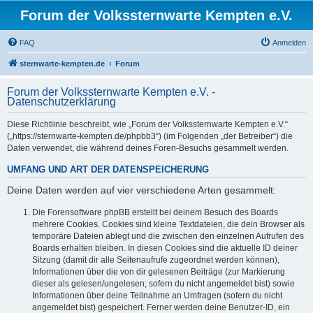
Forum der Volkssternwarte Kempten e.V.
FAQ
Anmelden
sternwarte-kempten.de
Forum
Forum der Volkssternwarte Kempten e.V. -
Datenschutzerklärung
Diese Richtlinie beschreibt, wie „Forum der Volkssternwarte Kempten e.V.“
(„https://sternwarte-kempten.de/phpbb3“) (im Folgenden „der Betreiber“) die
Daten verwendet, die während deines Foren-Besuchs gesammelt werden.
UMFANG UND ART DER DATENSPEICHERUNG
Deine Daten werden auf vier verschiedene Arten gesammelt:
Die Forensoftware phpBB erstellt bei deinem Besuch des Boards
mehrere Cookies. Cookies sind kleine Textdateien, die dein Browser als
temporäre Dateien ablegt und die zwischen den einzelnen Aufrufen des
Boards erhalten bleiben. In diesen Cookies sind die aktuelle ID deiner
Sitzung (damit dir alle Seitenaufrufe zugeordnet werden können),
Informationen über die von dir gelesenen Beiträge (zur Markierung
dieser als gelesen/ungelesen; sofern du nicht angemeldet bist) sowie
Informationen über deine Teilnahme an Umfragen (sofern du nicht
angemeldet bist) gespeichert. Ferner werden deine Benutzer-ID, ein