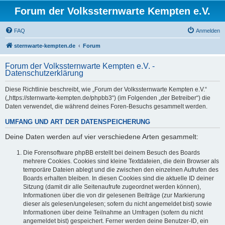
Forum der Volkssternwarte Kempten e.V.
FAQ
Anmelden
sternwarte-kempten.de
Forum
Forum der Volkssternwarte Kempten e.V. -
Datenschutzerklärung
Diese Richtlinie beschreibt, wie „Forum der Volkssternwarte Kempten e.V.“
(„https://sternwarte-kempten.de/phpbb3“) (im Folgenden „der Betreiber“) die
Daten verwendet, die während deines Foren-Besuchs gesammelt werden.
UMFANG UND ART DER DATENSPEICHERUNG
Deine Daten werden auf vier verschiedene Arten gesammelt:
Die Forensoftware phpBB erstellt bei deinem Besuch des Boards
mehrere Cookies. Cookies sind kleine Textdateien, die dein Browser als
temporäre Dateien ablegt und die zwischen den einzelnen Aufrufen des
Boards erhalten bleiben. In diesen Cookies sind die aktuelle ID deiner
Sitzung (damit dir alle Seitenaufrufe zugeordnet werden können),
Informationen über die von dir gelesenen Beiträge (zur Markierung
dieser als gelesen/ungelesen; sofern du nicht angemeldet bist) sowie
Informationen über deine Teilnahme an Umfragen (sofern du nicht
angemeldet bist) gespeichert. Ferner werden deine Benutzer-ID, ein