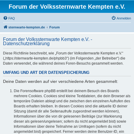
Forum der Volkssternwarte Kempten e.V.
FAQ
Anmelden
sternwarte-kempten.de
Forum
Forum der Volkssternwarte Kempten e.V. -
Datenschutzerklärung
Diese Richtlinie beschreibt, wie „Forum der Volkssternwarte Kempten e.V.“
(„https://sternwarte-kempten.de/phpbb3“) (im Folgenden „der Betreiber“) die
Daten verwendet, die während deines Foren-Besuchs gesammelt werden.
UMFANG UND ART DER DATENSPEICHERUNG
Deine Daten werden auf vier verschiedene Arten gesammelt:
Die Forensoftware phpBB erstellt bei deinem Besuch des Boards
mehrere Cookies. Cookies sind kleine Textdateien, die dein Browser als
temporäre Dateien ablegt und die zwischen den einzelnen Aufrufen des
Boards erhalten bleiben. In diesen Cookies sind die aktuelle ID deiner
Sitzung (damit dir alle Seitenaufrufe zugeordnet werden können),
Informationen über die von dir gelesenen Beiträge (zur Markierung
dieser als gelesen/ungelesen; sofern du nicht angemeldet bist) sowie
Informationen über deine Teilnahme an Umfragen (sofern du nicht
angemeldet bist) gespeichert. Ferner werden deine Benutzer-ID, ein