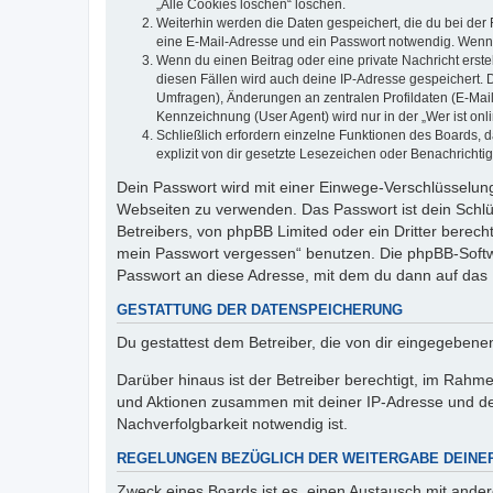
„Alle Cookies löschen“ löschen.
Weiterhin werden die Daten gespeichert, die du bei der 
eine E-Mail-Adresse und ein Passwort notwendig. Wenn du
Wenn du einen Beitrag oder eine private Nachricht erste
diesen Fällen wird auch deine IP-Adresse gespeichert. 
Umfragen), Änderungen an zentralen Profildaten (E-Mai
Kennzeichnung (User Agent) wird nur in der „Wer ist onl
Schließlich erfordern einzelne Funktionen des Boards,
explizit von dir gesetzte Lesezeichen oder Benachrichti
Dein Passwort wird mit einer Einwege-Verschlüsselung 
Webseiten zu verwenden. Das Passwort ist dein Schlü
Betreibers, von phpBB Limited oder ein Dritter berec
mein Passwort vergessen“ benutzen. Die phpBB-Softw
Passwort an diese Adresse, mit dem du dann auf das 
GESTATTUNG DER DATENSPEICHERUNG
Du gestattest dem Betreiber, die von dir eingegeben
Darüber hinaus ist der Betreiber berechtigt, im Rahm
und Aktionen zusammen mit deiner IP-Adresse und de
Nachverfolgbarkeit notwendig ist.
REGELUNGEN BEZÜGLICH DER WEITERGABE DEINE
Zweck eines Boards ist es, einen Austausch mit andere