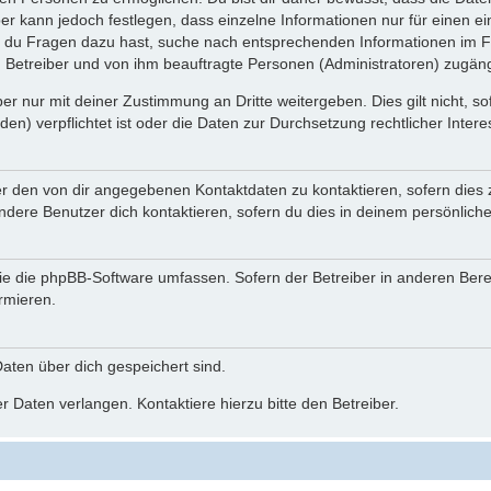
ber kann jedoch festlegen, dass einzelne Informationen nur für einen ei
n du Fragen dazu hast, suche nach entsprechenden Informationen im Fo
n Betreiber und von ihm beauftragte Personen (Administratoren) zugäng
r nur mit deiner Zustimmung an Dritte weitergeben. Dies gilt nicht, s
n) verpflichtet ist oder die Daten zur Durchsetzung rechtlicher Interes
er den von dir angegebenen Kontaktdaten zu kontaktieren, sofern dies 
andere Benutzer dich kontaktieren, sofern du dies in deinem persönliche
, die die phpBB-Software umfassen. Sofern der Betreiber in anderen Be
ormieren.
 Daten über dich gespeichert sind.
 Daten verlangen. Kontaktiere hierzu bitte den Betreiber.