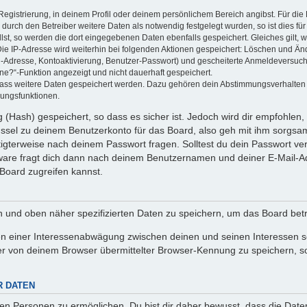
Registrierung, in deinem Profil oder deinem persönlichem Bereich angibst. Für di
rch den Betreiber weitere Daten als notwendig festgelegt wurden, so ist dies für 
llst, so werden die dort eingegebenen Daten ebenfalls gespeichert. Gleiches gilt, 
Die IP-Adresse wird weiterhin bei folgenden Aktionen gespeichert: Löschen und Än
l-Adresse, Kontoaktivierung, Benutzer-Passwort) und gescheiterte Anmeldeversuch
ine?“-Funktion angezeigt und nicht dauerhaft gespeichert.
 dass weitere Daten gespeichert werden. Dazu gehören dein Abstimmungsverhalten
gungsfunktionen.
(Hash) gespeichert, so dass es sicher ist. Jedoch wird dir empfohlen, 
ssel zu deinem Benutzerkonto für das Board, also geh mit ihm sorgsam
htigterweise nach deinem Passwort fragen. Solltest du dein Passwort v
are fragt dich dann nach deinem Benutzernamen und deiner E-Mail-Ad
Board zugreifen kannst.
en und oben näher spezifizierten Daten zu speichern, um das Board bet
en einer Interessenabwägung zwischen deinen und seinen Interessen sow
r von deinem Browser übermittelter Browser-Kennung zu speichern, so
R DATEN
n Personen zu ermöglichen. Du bist dir daher bewusst, dass die Daten d