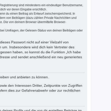
e Registrierung sind mindestens ein eindeutiger Benutzername,
dich vor deren Eingabe ersichtlich.
wenn du einen Beitrag als Entwurf zwischenspeicherst. In
dern von Beiträgen (dazu zählen Private Nachrichten und
e. Die von deinem Browser übermittelte Browser-
 bei Umfragen, der Gelesen-Status von deinen Beiträgen oder
dieses Passwort nicht auf einer Vielzahl von
 um. Insbesondere wird dich kein Vertreter des
ergessen haben, so kannst du die Funktion „Ich habe
resse und sendet anschließend ein neu generiertes
reiben und anbieten zu können.
ie den Interessen Dritter, Zeitpunkte von Zugriffen
fern dies zur Gefahrenabwehr oder zur rechtlichen
eines Profils und die von dir erstellten Beiträge im