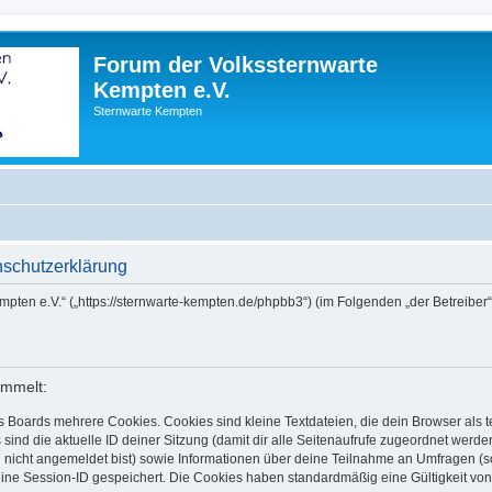
Forum der Volkssternwarte
Kempten e.V.
Sternwarte Kempten
nschutzerklärung
empten e.V.“ („https://sternwarte-kempten.de/phpbb3“) (im Folgenden „der Betreib
ammelt:
s Boards mehrere Cookies. Cookies sind kleine Textdateien, die dein Browser als
 sind die aktuelle ID deiner Sitzung (damit dir alle Seitenaufrufe zugeordnet werd
u nicht angemeldet bist) sowie Informationen über deine Teilnahme an Umfragen (s
eine Session-ID gespeichert. Die Cookies haben standardmäßig eine Gültigkeit von 