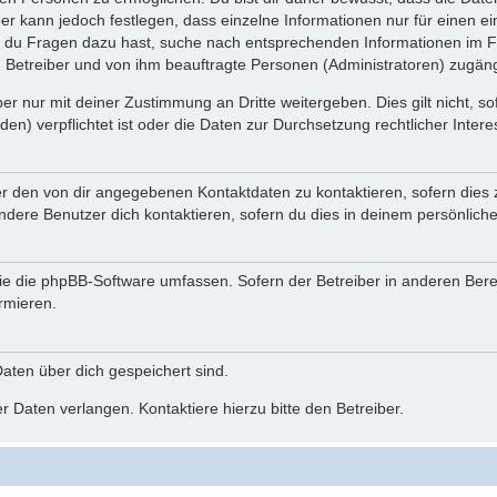
ber kann jedoch festlegen, dass einzelne Informationen nur für einen ei
n du Fragen dazu hast, suche nach entsprechenden Informationen im Fo
n Betreiber und von ihm beauftragte Personen (Administratoren) zugäng
r nur mit deiner Zustimmung an Dritte weitergeben. Dies gilt nicht, s
n) verpflichtet ist oder die Daten zur Durchsetzung rechtlicher Interes
er den von dir angegebenen Kontaktdaten zu kontaktieren, sofern dies 
andere Benutzer dich kontaktieren, sofern du dies in deinem persönliche
, die die phpBB-Software umfassen. Sofern der Betreiber in anderen Be
ormieren.
 Daten über dich gespeichert sind.
 Daten verlangen. Kontaktiere hierzu bitte den Betreiber.