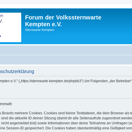
Forum der Volkssternwarte
Kempten e.V.
Sternwarte Kempten
nschutzerklärung
empten e.V.“ („https://sternwarte-kempten.de/phpbb3“) (im Folgenden „der Betreib
ammelt:
s Boards mehrere Cookies. Cookies sind kleine Textdateien, die dein Browser als
 sind die aktuelle ID deiner Sitzung (damit dir alle Seitenaufrufe zugeordnet werd
u nicht angemeldet bist) sowie Informationen über deine Teilnahme an Umfragen (s
eine Session-ID gespeichert. Die Cookies haben standardmäßig eine Gültigkeit von 