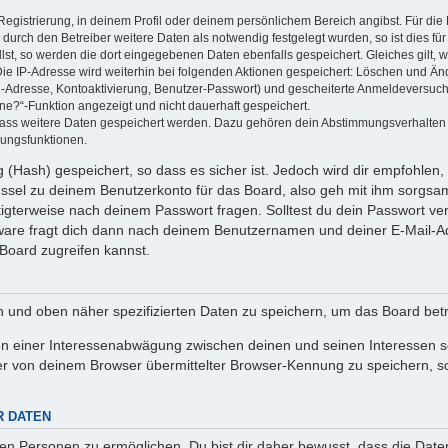
Registrierung, in deinem Profil oder deinem persönlichem Bereich angibst. Für di
rch den Betreiber weitere Daten als notwendig festgelegt wurden, so ist dies für 
llst, so werden die dort eingegebenen Daten ebenfalls gespeichert. Gleiches gilt, 
Die IP-Adresse wird weiterhin bei folgenden Aktionen gespeichert: Löschen und Än
l-Adresse, Kontoaktivierung, Benutzer-Passwort) und gescheiterte Anmeldeversuch
ine?“-Funktion angezeigt und nicht dauerhaft gespeichert.
 dass weitere Daten gespeichert werden. Dazu gehören dein Abstimmungsverhalten
gungsfunktionen.
(Hash) gespeichert, so dass es sicher ist. Jedoch wird dir empfohlen, 
ssel zu deinem Benutzerkonto für das Board, also geh mit ihm sorgsam
htigterweise nach deinem Passwort fragen. Solltest du dein Passwort v
are fragt dich dann nach deinem Benutzernamen und deiner E-Mail-Ad
Board zugreifen kannst.
en und oben näher spezifizierten Daten zu speichern, um das Board bet
en einer Interessenabwägung zwischen deinen und seinen Interessen sow
r von deinem Browser übermittelter Browser-Kennung zu speichern, so
R DATEN
n Personen zu ermöglichen. Du bist dir daher bewusst, dass die Daten d