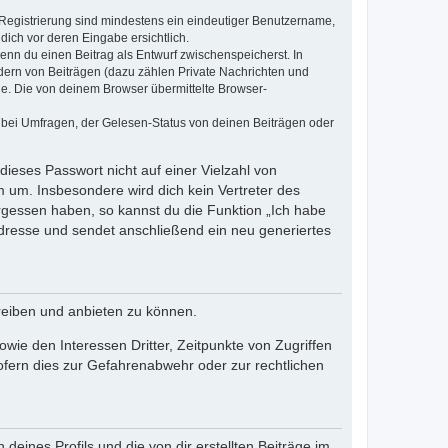
e Registrierung sind mindestens ein eindeutiger Benutzername,
dich vor deren Eingabe ersichtlich.
wenn du einen Beitrag als Entwurf zwischenspeicherst. In
dern von Beiträgen (dazu zählen Private Nachrichten und
e. Die von deinem Browser übermittelte Browser-
 bei Umfragen, der Gelesen-Status von deinen Beiträgen oder
dieses Passwort nicht auf einer Vielzahl von
 um. Insbesondere wird dich kein Vertreter des
ergessen haben, so kannst du die Funktion „Ich habe
resse und sendet anschließend ein neu generiertes
reiben und anbieten zu können.
ie den Interessen Dritter, Zeitpunkte von Zugriffen
fern dies zur Gefahrenabwehr oder zur rechtlichen
eines Profils und die von dir erstellten Beiträge im