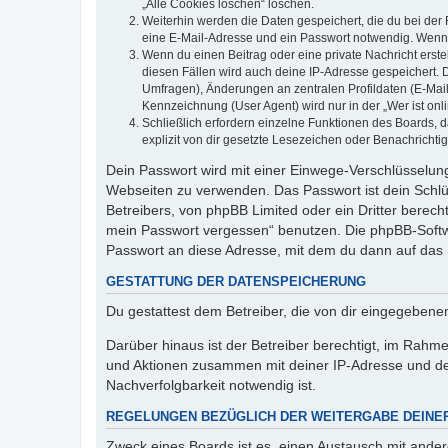
„Alle Cookies löschen“ löschen.
Weiterhin werden die Daten gespeichert, die du bei der 
eine E-Mail-Adresse und ein Passwort notwendig. Wenn du
Wenn du einen Beitrag oder eine private Nachricht erste
diesen Fällen wird auch deine IP-Adresse gespeichert. 
Umfragen), Änderungen an zentralen Profildaten (E-Mai
Kennzeichnung (User Agent) wird nur in der „Wer ist onl
Schließlich erfordern einzelne Funktionen des Boards,
explizit von dir gesetzte Lesezeichen oder Benachrichti
Dein Passwort wird mit einer Einwege-Verschlüsselung 
Webseiten zu verwenden. Das Passwort ist dein Schlü
Betreibers, von phpBB Limited oder ein Dritter berec
mein Passwort vergessen“ benutzen. Die phpBB-Softw
Passwort an diese Adresse, mit dem du dann auf das 
GESTATTUNG DER DATENSPEICHERUNG
Du gestattest dem Betreiber, die von dir eingegeben
Darüber hinaus ist der Betreiber berechtigt, im Rahm
und Aktionen zusammen mit deiner IP-Adresse und de
Nachverfolgbarkeit notwendig ist.
REGELUNGEN BEZÜGLICH DER WEITERGABE DEINE
Zweck eines Boards ist es, einen Austausch mit andere