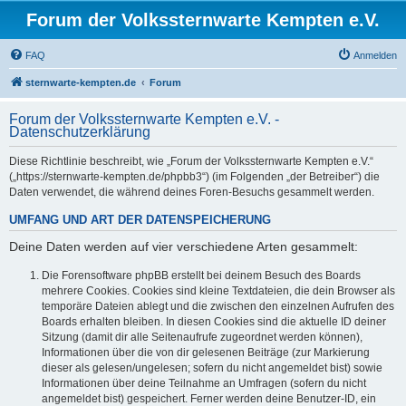
Forum der Volkssternwarte Kempten e.V.
FAQ
Anmelden
sternwarte-kempten.de
Forum
Forum der Volkssternwarte Kempten e.V. -
Datenschutzerklärung
Diese Richtlinie beschreibt, wie „Forum der Volkssternwarte Kempten e.V.“
(„https://sternwarte-kempten.de/phpbb3“) (im Folgenden „der Betreiber“) die
Daten verwendet, die während deines Foren-Besuchs gesammelt werden.
UMFANG UND ART DER DATENSPEICHERUNG
Deine Daten werden auf vier verschiedene Arten gesammelt:
Die Forensoftware phpBB erstellt bei deinem Besuch des Boards
mehrere Cookies. Cookies sind kleine Textdateien, die dein Browser als
temporäre Dateien ablegt und die zwischen den einzelnen Aufrufen des
Boards erhalten bleiben. In diesen Cookies sind die aktuelle ID deiner
Sitzung (damit dir alle Seitenaufrufe zugeordnet werden können),
Informationen über die von dir gelesenen Beiträge (zur Markierung
dieser als gelesen/ungelesen; sofern du nicht angemeldet bist) sowie
Informationen über deine Teilnahme an Umfragen (sofern du nicht
angemeldet bist) gespeichert. Ferner werden deine Benutzer-ID, ein