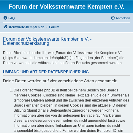
Forum der Volkssternwarte Kempten e.V.
FAQ
Anmelden
sternwarte-kempten.de
Forum
Forum der Volkssternwarte Kempten e.V. -
Datenschutzerklärung
Diese Richtlinie beschreibt, wie „Forum der Volkssternwarte Kempten e.V.“
(„https://sternwarte-kempten.de/phpbb3“) (im Folgenden „der Betreiber“) die
Daten verwendet, die während deines Foren-Besuchs gesammelt werden.
UMFANG UND ART DER DATENSPEICHERUNG
Deine Daten werden auf vier verschiedene Arten gesammelt:
Die Forensoftware phpBB erstellt bei deinem Besuch des Boards
mehrere Cookies. Cookies sind kleine Textdateien, die dein Browser als
temporäre Dateien ablegt und die zwischen den einzelnen Aufrufen des
Boards erhalten bleiben. In diesen Cookies sind die aktuelle ID deiner
Sitzung (damit dir alle Seitenaufrufe zugeordnet werden können),
Informationen über die von dir gelesenen Beiträge (zur Markierung
dieser als gelesen/ungelesen; sofern du nicht angemeldet bist) sowie
Informationen über deine Teilnahme an Umfragen (sofern du nicht
angemeldet bist) gespeichert. Ferner werden deine Benutzer-ID, ein