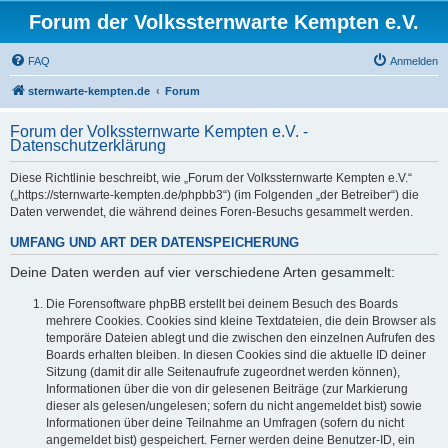
Forum der Volkssternwarte Kempten e.V.
FAQ
Anmelden
sternwarte-kempten.de
Forum
Forum der Volkssternwarte Kempten e.V. -
Datenschutzerklärung
Diese Richtlinie beschreibt, wie „Forum der Volkssternwarte Kempten e.V.“
(„https://sternwarte-kempten.de/phpbb3“) (im Folgenden „der Betreiber“) die
Daten verwendet, die während deines Foren-Besuchs gesammelt werden.
UMFANG UND ART DER DATENSPEICHERUNG
Deine Daten werden auf vier verschiedene Arten gesammelt:
Die Forensoftware phpBB erstellt bei deinem Besuch des Boards
mehrere Cookies. Cookies sind kleine Textdateien, die dein Browser als
temporäre Dateien ablegt und die zwischen den einzelnen Aufrufen des
Boards erhalten bleiben. In diesen Cookies sind die aktuelle ID deiner
Sitzung (damit dir alle Seitenaufrufe zugeordnet werden können),
Informationen über die von dir gelesenen Beiträge (zur Markierung
dieser als gelesen/ungelesen; sofern du nicht angemeldet bist) sowie
Informationen über deine Teilnahme an Umfragen (sofern du nicht
angemeldet bist) gespeichert. Ferner werden deine Benutzer-ID, ein