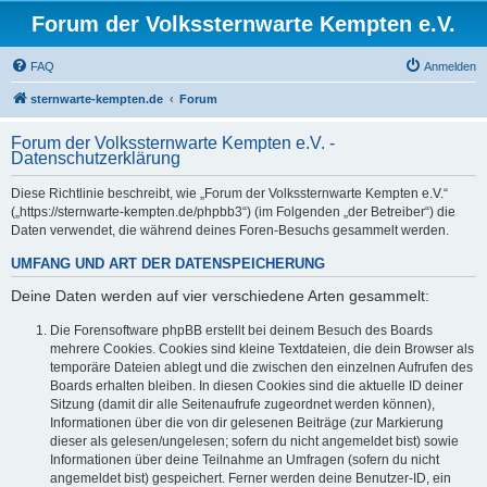
Forum der Volkssternwarte Kempten e.V.
FAQ
Anmelden
sternwarte-kempten.de
Forum
Forum der Volkssternwarte Kempten e.V. -
Datenschutzerklärung
Diese Richtlinie beschreibt, wie „Forum der Volkssternwarte Kempten e.V.“
(„https://sternwarte-kempten.de/phpbb3“) (im Folgenden „der Betreiber“) die
Daten verwendet, die während deines Foren-Besuchs gesammelt werden.
UMFANG UND ART DER DATENSPEICHERUNG
Deine Daten werden auf vier verschiedene Arten gesammelt:
Die Forensoftware phpBB erstellt bei deinem Besuch des Boards
mehrere Cookies. Cookies sind kleine Textdateien, die dein Browser als
temporäre Dateien ablegt und die zwischen den einzelnen Aufrufen des
Boards erhalten bleiben. In diesen Cookies sind die aktuelle ID deiner
Sitzung (damit dir alle Seitenaufrufe zugeordnet werden können),
Informationen über die von dir gelesenen Beiträge (zur Markierung
dieser als gelesen/ungelesen; sofern du nicht angemeldet bist) sowie
Informationen über deine Teilnahme an Umfragen (sofern du nicht
angemeldet bist) gespeichert. Ferner werden deine Benutzer-ID, ein