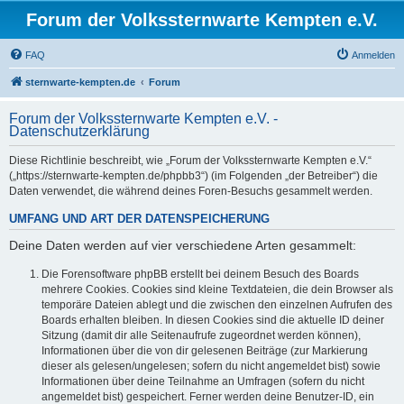
Forum der Volkssternwarte Kempten e.V.
FAQ
Anmelden
sternwarte-kempten.de
Forum
Forum der Volkssternwarte Kempten e.V. -
Datenschutzerklärung
Diese Richtlinie beschreibt, wie „Forum der Volkssternwarte Kempten e.V.“
(„https://sternwarte-kempten.de/phpbb3“) (im Folgenden „der Betreiber“) die
Daten verwendet, die während deines Foren-Besuchs gesammelt werden.
UMFANG UND ART DER DATENSPEICHERUNG
Deine Daten werden auf vier verschiedene Arten gesammelt:
Die Forensoftware phpBB erstellt bei deinem Besuch des Boards
mehrere Cookies. Cookies sind kleine Textdateien, die dein Browser als
temporäre Dateien ablegt und die zwischen den einzelnen Aufrufen des
Boards erhalten bleiben. In diesen Cookies sind die aktuelle ID deiner
Sitzung (damit dir alle Seitenaufrufe zugeordnet werden können),
Informationen über die von dir gelesenen Beiträge (zur Markierung
dieser als gelesen/ungelesen; sofern du nicht angemeldet bist) sowie
Informationen über deine Teilnahme an Umfragen (sofern du nicht
angemeldet bist) gespeichert. Ferner werden deine Benutzer-ID, ein