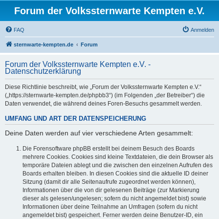
Forum der Volkssternwarte Kempten e.V.
FAQ
Anmelden
sternwarte-kempten.de
Forum
Forum der Volkssternwarte Kempten e.V. -
Datenschutzerklärung
Diese Richtlinie beschreibt, wie „Forum der Volkssternwarte Kempten e.V.“
(„https://sternwarte-kempten.de/phpbb3“) (im Folgenden „der Betreiber“) die
Daten verwendet, die während deines Foren-Besuchs gesammelt werden.
UMFANG UND ART DER DATENSPEICHERUNG
Deine Daten werden auf vier verschiedene Arten gesammelt:
Die Forensoftware phpBB erstellt bei deinem Besuch des Boards
mehrere Cookies. Cookies sind kleine Textdateien, die dein Browser als
temporäre Dateien ablegt und die zwischen den einzelnen Aufrufen des
Boards erhalten bleiben. In diesen Cookies sind die aktuelle ID deiner
Sitzung (damit dir alle Seitenaufrufe zugeordnet werden können),
Informationen über die von dir gelesenen Beiträge (zur Markierung
dieser als gelesen/ungelesen; sofern du nicht angemeldet bist) sowie
Informationen über deine Teilnahme an Umfragen (sofern du nicht
angemeldet bist) gespeichert. Ferner werden deine Benutzer-ID, ein