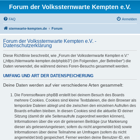
Forum der Volkssternwarte Kempten e.V.
FAQ
Anmelden
sternwarte-kempten.de
Forum
Forum der Volkssternwarte Kempten e.V. -
Datenschutzerklärung
Diese Richtlinie beschreibt, wie „Forum der Volkssternwarte Kempten e.V.“
(„https://sternwarte-kempten.de/phpbb3“) (im Folgenden „der Betreiber“) die
Daten verwendet, die während deines Foren-Besuchs gesammelt werden.
UMFANG UND ART DER DATENSPEICHERUNG
Deine Daten werden auf vier verschiedene Arten gesammelt:
Die Forensoftware phpBB erstellt bei deinem Besuch des Boards
mehrere Cookies. Cookies sind kleine Textdateien, die dein Browser als
temporäre Dateien ablegt und die zwischen den einzelnen Aufrufen des
Boards erhalten bleiben. In diesen Cookies sind die aktuelle ID deiner
Sitzung (damit dir alle Seitenaufrufe zugeordnet werden können),
Informationen über die von dir gelesenen Beiträge (zur Markierung
dieser als gelesen/ungelesen; sofern du nicht angemeldet bist) sowie
Informationen über deine Teilnahme an Umfragen (sofern du nicht
angemeldet bist) gespeichert. Ferner werden deine Benutzer-ID, ein