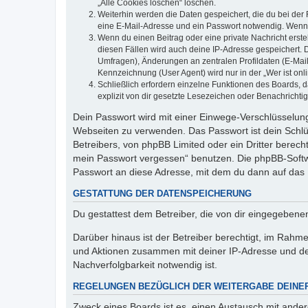
„Alle Cookies löschen“ löschen.
Weiterhin werden die Daten gespeichert, die du bei der 
eine E-Mail-Adresse und ein Passwort notwendig. Wenn du
Wenn du einen Beitrag oder eine private Nachricht erste
diesen Fällen wird auch deine IP-Adresse gespeichert. 
Umfragen), Änderungen an zentralen Profildaten (E-Mai
Kennzeichnung (User Agent) wird nur in der „Wer ist onl
Schließlich erfordern einzelne Funktionen des Boards,
explizit von dir gesetzte Lesezeichen oder Benachrichti
Dein Passwort wird mit einer Einwege-Verschlüsselung 
Webseiten zu verwenden. Das Passwort ist dein Schlü
Betreibers, von phpBB Limited oder ein Dritter berec
mein Passwort vergessen“ benutzen. Die phpBB-Softw
Passwort an diese Adresse, mit dem du dann auf das 
GESTATTUNG DER DATENSPEICHERUNG
Du gestattest dem Betreiber, die von dir eingegeben
Darüber hinaus ist der Betreiber berechtigt, im Rahm
und Aktionen zusammen mit deiner IP-Adresse und de
Nachverfolgbarkeit notwendig ist.
REGELUNGEN BEZÜGLICH DER WEITERGABE DEINE
Zweck eines Boards ist es, einen Austausch mit andere