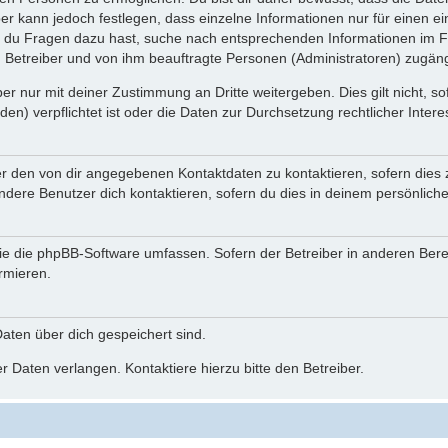
ber kann jedoch festlegen, dass einzelne Informationen nur für einen ei
n du Fragen dazu hast, suche nach entsprechenden Informationen im Fo
n Betreiber und von ihm beauftragte Personen (Administratoren) zugäng
r nur mit deiner Zustimmung an Dritte weitergeben. Dies gilt nicht, s
n) verpflichtet ist oder die Daten zur Durchsetzung rechtlicher Interes
er den von dir angegebenen Kontaktdaten zu kontaktieren, sofern dies 
andere Benutzer dich kontaktieren, sofern du dies in deinem persönliche
, die die phpBB-Software umfassen. Sofern der Betreiber in anderen Be
ormieren.
 Daten über dich gespeichert sind.
 Daten verlangen. Kontaktiere hierzu bitte den Betreiber.