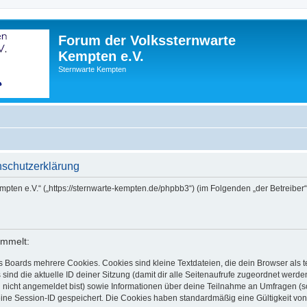
Forum der Volkssternwarte
Kempten e.V.
Sternwarte Kempten
nschutzerklärung
empten e.V.“ („https://sternwarte-kempten.de/phpbb3“) (im Folgenden „der Betreib
ammelt:
s Boards mehrere Cookies. Cookies sind kleine Textdateien, die dein Browser als
 sind die aktuelle ID deiner Sitzung (damit dir alle Seitenaufrufe zugeordnet werd
u nicht angemeldet bist) sowie Informationen über deine Teilnahme an Umfragen (s
eine Session-ID gespeichert. Die Cookies haben standardmäßig eine Gültigkeit von 