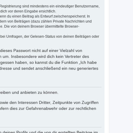
e Registrierung sind mindestens ein eindeutiger Benutzername,
dich vor deren Eingabe ersichtlich.
wenn du einen Beitrag als Entwurf zwischenspeicherst. In
dern von Beiträgen (dazu zählen Private Nachrichten und
e. Die von deinem Browser übermittelte Browser-
 bei Umfragen, der Gelesen-Status von deinen Beiträgen oder
dieses Passwort nicht auf einer Vielzahl von
 um. Insbesondere wird dich kein Vertreter des
ergessen haben, so kannst du die Funktion „Ich habe
resse und sendet anschließend ein neu generiertes
reiben und anbieten zu können.
ie den Interessen Dritter, Zeitpunkte von Zugriffen
fern dies zur Gefahrenabwehr oder zur rechtlichen
eines Profils und die von dir erstellten Beiträge im