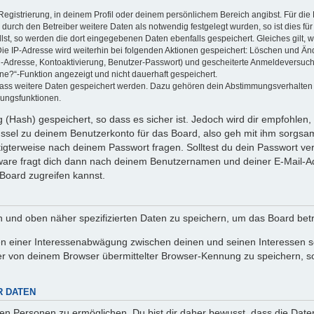
Registrierung, in deinem Profil oder deinem persönlichem Bereich angibst. Für di
rch den Betreiber weitere Daten als notwendig festgelegt wurden, so ist dies für 
llst, so werden die dort eingegebenen Daten ebenfalls gespeichert. Gleiches gilt, 
Die IP-Adresse wird weiterhin bei folgenden Aktionen gespeichert: Löschen und Än
l-Adresse, Kontoaktivierung, Benutzer-Passwort) und gescheiterte Anmeldeversuch
ine?“-Funktion angezeigt und nicht dauerhaft gespeichert.
 dass weitere Daten gespeichert werden. Dazu gehören dein Abstimmungsverhalten
gungsfunktionen.
(Hash) gespeichert, so dass es sicher ist. Jedoch wird dir empfohlen, 
ssel zu deinem Benutzerkonto für das Board, also geh mit ihm sorgsam
htigterweise nach deinem Passwort fragen. Solltest du dein Passwort v
are fragt dich dann nach deinem Benutzernamen und deiner E-Mail-Ad
Board zugreifen kannst.
en und oben näher spezifizierten Daten zu speichern, um das Board bet
en einer Interessenabwägung zwischen deinen und seinen Interessen sow
r von deinem Browser übermittelter Browser-Kennung zu speichern, so
R DATEN
n Personen zu ermöglichen. Du bist dir daher bewusst, dass die Daten d