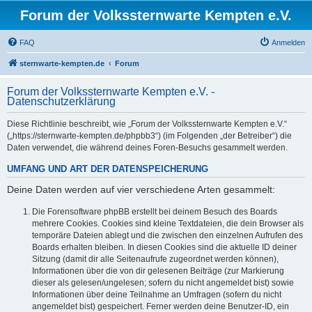
Forum der Volkssternwarte Kempten e.V.
FAQ
Anmelden
sternwarte-kempten.de
Forum
Forum der Volkssternwarte Kempten e.V. -
Datenschutzerklärung
Diese Richtlinie beschreibt, wie „Forum der Volkssternwarte Kempten e.V.“
(„https://sternwarte-kempten.de/phpbb3“) (im Folgenden „der Betreiber“) die
Daten verwendet, die während deines Foren-Besuchs gesammelt werden.
UMFANG UND ART DER DATENSPEICHERUNG
Deine Daten werden auf vier verschiedene Arten gesammelt:
Die Forensoftware phpBB erstellt bei deinem Besuch des Boards
mehrere Cookies. Cookies sind kleine Textdateien, die dein Browser als
temporäre Dateien ablegt und die zwischen den einzelnen Aufrufen des
Boards erhalten bleiben. In diesen Cookies sind die aktuelle ID deiner
Sitzung (damit dir alle Seitenaufrufe zugeordnet werden können),
Informationen über die von dir gelesenen Beiträge (zur Markierung
dieser als gelesen/ungelesen; sofern du nicht angemeldet bist) sowie
Informationen über deine Teilnahme an Umfragen (sofern du nicht
angemeldet bist) gespeichert. Ferner werden deine Benutzer-ID, ein