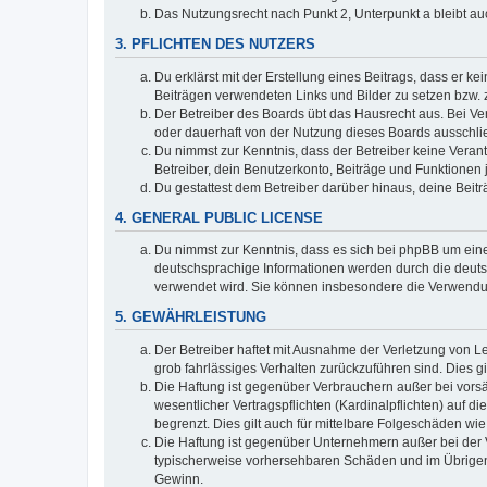
Das Nutzungsrecht nach Punkt 2, Unterpunkt a bleibt 
3. PFLICHTEN DES NUTZERS
Du erklärst mit der Erstellung eines Beitrags, dass er ke
Beiträgen verwendeten Links und Bilder zu setzen bzw.
Der Betreiber des Boards übt das Hausrecht aus. Bei V
oder dauerhaft von der Nutzung dieses Boards ausschlie
Du nimmst zur Kenntnis, dass der Betreiber keine Verantw
Betreiber, dein Benutzerkonto, Beiträge und Funktionen 
Du gestattest dem Betreiber darüber hinaus, deine Beit
4. GENERAL PUBLIC LICENSE
Du nimmst zur Kenntnis, dass es sich bei phpBB um eine
deutschsprachige Informationen werden durch die deuts
verwendet wird. Sie können insbesondere die Verwendun
5. GEWÄHRLEISTUNG
Der Betreiber haftet mit Ausnahme der Verletzung von Le
grob fahrlässiges Verhalten zurückzuführen sind. Dies 
Die Haftung ist gegenüber Verbrauchern außer bei vors
wesentlicher Vertragspflichten (Kardinalpflichten) auf
begrenzt. Dies gilt auch für mittelbare Folgeschäden 
Die Haftung ist gegenüber Unternehmern außer bei der V
typischerweise vorhersehbaren Schäden und im Übrigen 
Gewinn.