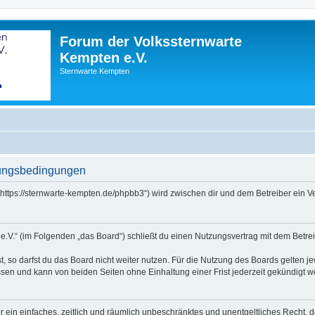
Forum der Volkssternwarte
Kempten e.V.
Sternwarte Kempten
zungsbedingungen
(„https://sternwarte-kempten.de/phpbb3“) wird zwischen dir und dem Betreiber ein
e.V.“ (im Folgenden „das Board“) schließt du einen Nutzungsvertrag mit dem Betrei
 so darfst du das Board nicht weiter nutzen. Für die Nutzung des Boards gelten jew
sen und kann von beiden Seiten ohne Einhaltung einer Frist jederzeit gekündigt w
ber ein einfaches, zeitlich und räumlich unbeschränktes und unentgeltliches Recht