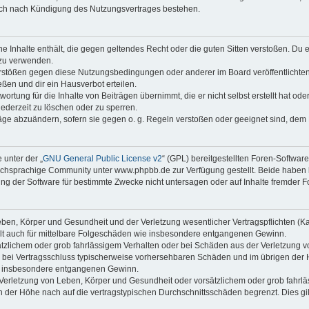
auch nach Kündigung des Nutzungsvertrages bestehen.
ine Inhalte enthält, die gegen geltendes Recht oder die guten Sitten verstoßen. Du 
 zu verwenden.
erstößen gegen diese Nutzungsbedingungen oder anderer im Board veröffentlichte
ßen und dir ein Hausverbot erteilen.
ortung für die Inhalte von Beiträgen übernimmt, die er nicht selbst erstellt hat od
jederzeit zu löschen oder zu sperren.
räge abzuändern, sofern sie gegen o. g. Regeln verstoßen oder geeignet sind, dem
 unter der „
GNU General Public License v2
“ (GPL) bereitgestellten Foren-Softwa
chsprachige Community unter www.phpbb.de zur Verfügung gestellt. Beide haben ke
g der Software für bestimmte Zwecke nicht untersagen oder auf Inhalte fremder F
ben, Körper und Gesundheit und der Verletzung wesentlicher Vertragspflichten (Kard
gilt auch für mittelbare Folgeschäden wie insbesondere entgangenen Gewinn.
ätzlichem oder grob fahrlässigem Verhalten oder bei Schäden aus der Verletzung 
 die bei Vertragsschluss typischerweise vorhersehbaren Schäden und im übrigen de
wie insbesondere entgangenen Gewinn.
erletzung von Leben, Körper und Gesundheit oder vorsätzlichem oder grob fahrläs
der Höhe nach auf die vertragstypischen Durchschnittsschäden begrenzt. Dies gi