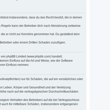
erklärst insbesondere, dass du das Recht besitzt, die in deinen
n Regeln kann der Betreiber dich nach Abmahnung zeitweise
er die er nicht zur Kenntnis genommen hat. Du gestattest dem
 Betreiber oder einem Dritten Schaden zuzufügen.
re von phpBB Limited (www.phpbb.com) handelt;
inen Einfluss auf die Art und Weise, wie die Software
oren Einfluss nehmen.
inalpflichten) nur für Schäden, die auf ein vorsätzliches oder
von Leben, Körper und Gesundheit und der Verletzung
r Höhe nach auf die vertragstypischen Durchschnittsschäden
sigem Verhalten des Betreibers auf die bei Vertragsschluss
lt auch für mittelbare Schäden, insbesondere entgangenen