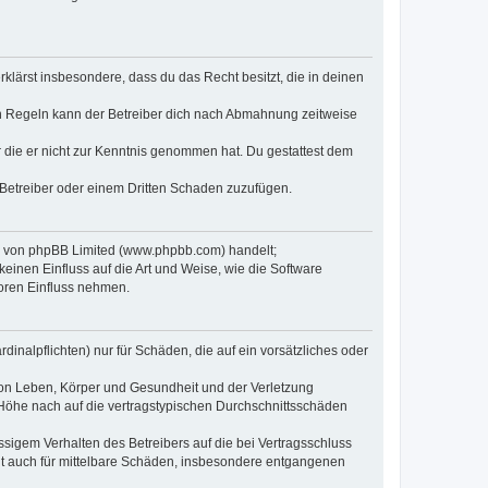
erklärst insbesondere, dass du das Recht besitzt, die in deinen
n Regeln kann der Betreiber dich nach Abmahnung zeitweise
er die er nicht zur Kenntnis genommen hat. Du gestattest dem
 Betreiber oder einem Dritten Schaden zuzufügen.
re von phpBB Limited (www.phpbb.com) handelt;
inen Einfluss auf die Art und Weise, wie die Software
oren Einfluss nehmen.
inalpflichten) nur für Schäden, die auf ein vorsätzliches oder
von Leben, Körper und Gesundheit und der Verletzung
r Höhe nach auf die vertragstypischen Durchschnittsschäden
sigem Verhalten des Betreibers auf die bei Vertragsschluss
lt auch für mittelbare Schäden, insbesondere entgangenen