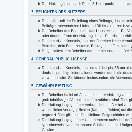
Das Nutzungsrecht nach Punkt 2, Unterpunkt a bleibt 
3. PFLICHTEN DES NUTZERS
Du erklärst mit der Erstellung eines Beitrags, dass er ke
Beiträgen verwendeten Links und Bilder zu setzen bzw.
Der Betreiber des Boards übt das Hausrecht aus. Bei V
oder dauerhaft von der Nutzung dieses Boards ausschlie
Du nimmst zur Kenntnis, dass der Betreiber keine Verantw
Betreiber, dein Benutzerkonto, Beiträge und Funktionen 
Du gestattest dem Betreiber darüber hinaus, deine Beit
4. GENERAL PUBLIC LICENSE
Du nimmst zur Kenntnis, dass es sich bei phpBB um eine
deutschsprachige Informationen werden durch die deuts
verwendet wird. Sie können insbesondere die Verwendun
5. GEWÄHRLEISTUNG
Der Betreiber haftet mit Ausnahme der Verletzung von Le
grob fahrlässiges Verhalten zurückzuführen sind. Dies 
Die Haftung ist gegenüber Verbrauchern außer bei vors
wesentlicher Vertragspflichten (Kardinalpflichten) auf
begrenzt. Dies gilt auch für mittelbare Folgeschäden 
Die Haftung ist gegenüber Unternehmern außer bei der V
typischerweise vorhersehbaren Schäden und im Übrigen 
Gewinn.