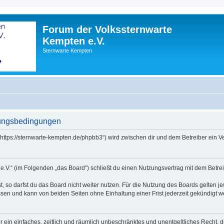
Forum der Volkssternwarte
Kempten e.V.
Sternwarte Kempten
zungsbedingungen
(„https://sternwarte-kempten.de/phpbb3“) wird zwischen dir und dem Betreiber ein
e.V.“ (im Folgenden „das Board“) schließt du einen Nutzungsvertrag mit dem Betrei
 so darfst du das Board nicht weiter nutzen. Für die Nutzung des Boards gelten jew
sen und kann von beiden Seiten ohne Einhaltung einer Frist jederzeit gekündigt w
ber ein einfaches, zeitlich und räumlich unbeschränktes und unentgeltliches Recht