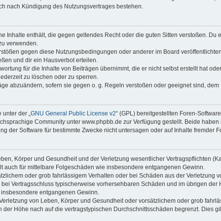
auch nach Kündigung des Nutzungsvertrages bestehen.
ine Inhalte enthält, die gegen geltendes Recht oder die guten Sitten verstoßen. Du 
 zu verwenden.
erstößen gegen diese Nutzungsbedingungen oder anderer im Board veröffentlichte
ßen und dir ein Hausverbot erteilen.
ortung für die Inhalte von Beiträgen übernimmt, die er nicht selbst erstellt hat od
jederzeit zu löschen oder zu sperren.
räge abzuändern, sofern sie gegen o. g. Regeln verstoßen oder geeignet sind, dem
 unter der „
GNU General Public License v2
“ (GPL) bereitgestellten Foren-Softwa
chsprachige Community unter www.phpbb.de zur Verfügung gestellt. Beide haben ke
g der Software für bestimmte Zwecke nicht untersagen oder auf Inhalte fremder F
ben, Körper und Gesundheit und der Verletzung wesentlicher Vertragspflichten (Kard
gilt auch für mittelbare Folgeschäden wie insbesondere entgangenen Gewinn.
ätzlichem oder grob fahrlässigem Verhalten oder bei Schäden aus der Verletzung 
 die bei Vertragsschluss typischerweise vorhersehbaren Schäden und im übrigen de
wie insbesondere entgangenen Gewinn.
erletzung von Leben, Körper und Gesundheit oder vorsätzlichem oder grob fahrläs
der Höhe nach auf die vertragstypischen Durchschnittsschäden begrenzt. Dies gi