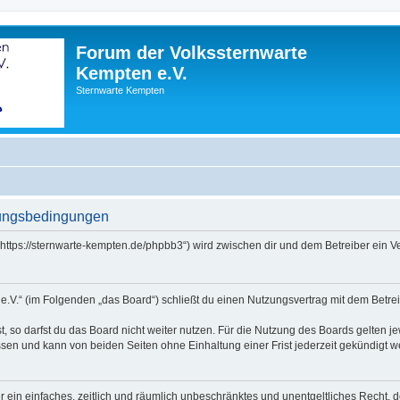
Forum der Volkssternwarte
Kempten e.V.
Sternwarte Kempten
zungsbedingungen
(„https://sternwarte-kempten.de/phpbb3“) wird zwischen dir und dem Betreiber ein
e.V.“ (im Folgenden „das Board“) schließt du einen Nutzungsvertrag mit dem Betrei
 so darfst du das Board nicht weiter nutzen. Für die Nutzung des Boards gelten jew
sen und kann von beiden Seiten ohne Einhaltung einer Frist jederzeit gekündigt w
ber ein einfaches, zeitlich und räumlich unbeschränktes und unentgeltliches Recht