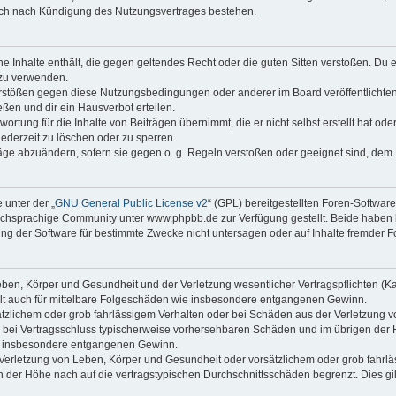
auch nach Kündigung des Nutzungsvertrages bestehen.
ine Inhalte enthält, die gegen geltendes Recht oder die guten Sitten verstoßen. Du 
 zu verwenden.
erstößen gegen diese Nutzungsbedingungen oder anderer im Board veröffentlichte
ßen und dir ein Hausverbot erteilen.
ortung für die Inhalte von Beiträgen übernimmt, die er nicht selbst erstellt hat od
jederzeit zu löschen oder zu sperren.
räge abzuändern, sofern sie gegen o. g. Regeln verstoßen oder geeignet sind, dem
 unter der „
GNU General Public License v2
“ (GPL) bereitgestellten Foren-Softwa
chsprachige Community unter www.phpbb.de zur Verfügung gestellt. Beide haben ke
g der Software für bestimmte Zwecke nicht untersagen oder auf Inhalte fremder F
ben, Körper und Gesundheit und der Verletzung wesentlicher Vertragspflichten (Kard
gilt auch für mittelbare Folgeschäden wie insbesondere entgangenen Gewinn.
ätzlichem oder grob fahrlässigem Verhalten oder bei Schäden aus der Verletzung 
 die bei Vertragsschluss typischerweise vorhersehbaren Schäden und im übrigen de
wie insbesondere entgangenen Gewinn.
erletzung von Leben, Körper und Gesundheit oder vorsätzlichem oder grob fahrläs
der Höhe nach auf die vertragstypischen Durchschnittsschäden begrenzt. Dies gi