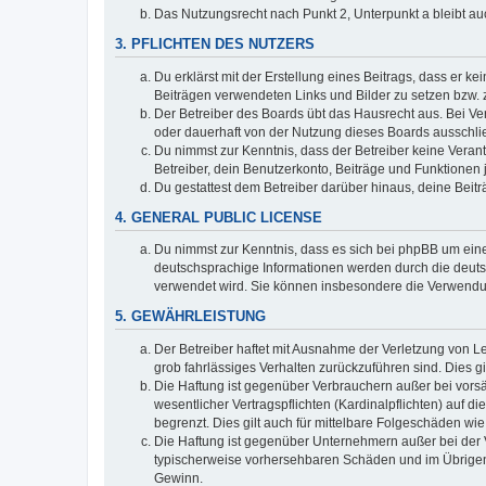
Das Nutzungsrecht nach Punkt 2, Unterpunkt a bleibt 
3. PFLICHTEN DES NUTZERS
Du erklärst mit der Erstellung eines Beitrags, dass er ke
Beiträgen verwendeten Links und Bilder zu setzen bzw.
Der Betreiber des Boards übt das Hausrecht aus. Bei V
oder dauerhaft von der Nutzung dieses Boards ausschlie
Du nimmst zur Kenntnis, dass der Betreiber keine Verantw
Betreiber, dein Benutzerkonto, Beiträge und Funktionen 
Du gestattest dem Betreiber darüber hinaus, deine Beit
4. GENERAL PUBLIC LICENSE
Du nimmst zur Kenntnis, dass es sich bei phpBB um eine
deutschsprachige Informationen werden durch die deuts
verwendet wird. Sie können insbesondere die Verwendun
5. GEWÄHRLEISTUNG
Der Betreiber haftet mit Ausnahme der Verletzung von Le
grob fahrlässiges Verhalten zurückzuführen sind. Dies 
Die Haftung ist gegenüber Verbrauchern außer bei vors
wesentlicher Vertragspflichten (Kardinalpflichten) auf
begrenzt. Dies gilt auch für mittelbare Folgeschäden 
Die Haftung ist gegenüber Unternehmern außer bei der V
typischerweise vorhersehbaren Schäden und im Übrigen 
Gewinn.