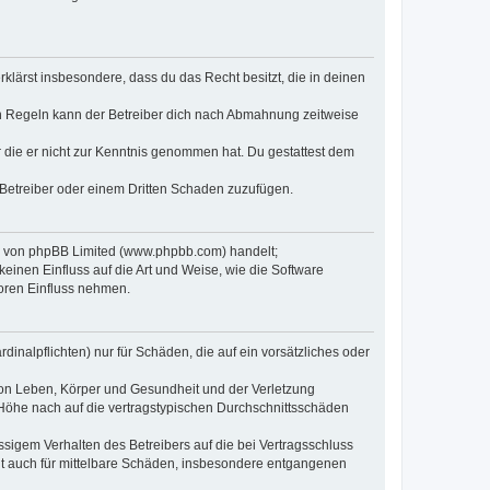
erklärst insbesondere, dass du das Recht besitzt, die in deinen
n Regeln kann der Betreiber dich nach Abmahnung zeitweise
er die er nicht zur Kenntnis genommen hat. Du gestattest dem
 Betreiber oder einem Dritten Schaden zuzufügen.
re von phpBB Limited (www.phpbb.com) handelt;
inen Einfluss auf die Art und Weise, wie die Software
oren Einfluss nehmen.
inalpflichten) nur für Schäden, die auf ein vorsätzliches oder
von Leben, Körper und Gesundheit und der Verletzung
r Höhe nach auf die vertragstypischen Durchschnittsschäden
sigem Verhalten des Betreibers auf die bei Vertragsschluss
lt auch für mittelbare Schäden, insbesondere entgangenen